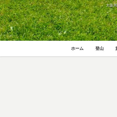
大阪周
ホーム
登山
家事／生活
登山
家電／スマホ／カメラ／時計
イトーキ サリ
大和葛城山へ
wave ceptorは
ダ YL8はコス
のアクセス・
G-SHOCKよ
パ抜群の低価
登山ルート 奈
もゴツくない
格・高機能オ
良県御所市の
おすすめの腕
フィスチェア
ツツジ・スス
時計
家電／スマホ／カメラ／時計
登山
娯楽
キの名所