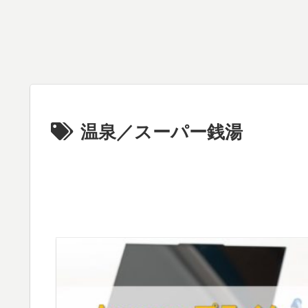
富士フイルム
ほしだ園地 星
Amazonプラ
FinePix XP130
のブランコへ
ム会員の特典
をレビュー 登
のアクセス・
と値段まとめ
山用に防水デ
ハイキングコ
配送無料・プ
ジカメを選択
ース 大阪府交
ライムビデオ
した理由
野市の紅葉の
等
名所
温泉／スーパー銭湯