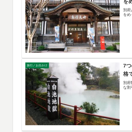
を
別府
をめ
7
旅行／お出かけ
格
別府
な割