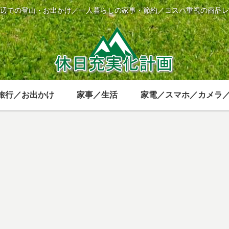
辺での登山・お出かけ／一人暮らしの家事・節約／コスパ重視の商品レ
旅行／お出かけ
家事／生活
家電／スマホ／カメラ
家電／スマホ／カメラ／時計
家電／スマホ／カメラ／時計
娯楽
家
オリンパス
【2020年版】
Amazon Prime
大
り
Tough TG-6を
防水デジカメ
Musicのおすす
ご
レビュー 頑丈
比較 アウトド
めBGMを用途
ン
な防水デジカ
ア・登山・水
別に紹介
申
メは登山用に
中で使えるお
利
最適
すすめ5機種