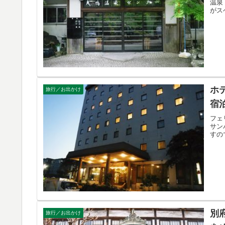
温泉
がス
ホ
旅行／お出かけ
宿
フェ
サン
すの
別
旅行／お出かけ