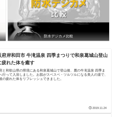
防水デジカメ比較
阪府岸和田市 牛滝温泉 四季まつりで和泉葛城山登山
に疲れた体を癒す
府と和歌山県の県境にある和泉葛城山で登山後、麓の牛滝温泉 四季ま
へ行って入浴しました。お肌がスベスベ・ツルツルになる美人の湯で、
後の疲れた体をリフレッシュできました。
2019.11.24