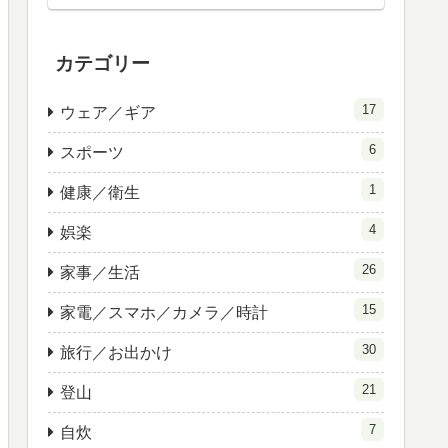
カテゴリー
17
ウェア／ギア
6
スポーツ
1
健康／衛生
4
娯楽
26
家事／生活
15
家電／スマホ／カメラ／時計
30
旅行／お出かけ
21
登山
7
自炊