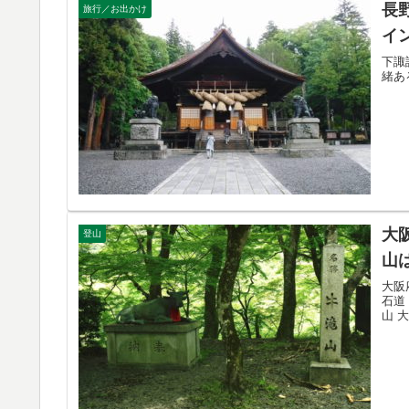
長
旅行／お出かけ
イ
下諏
緒あ
大
登山
山
大阪
石道
山 