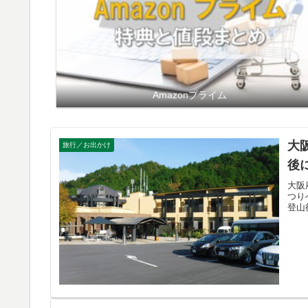
Amazonプライム
大
旅行／お出かけ
後
大阪
つり
登山