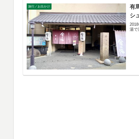
有
旅行／お出かけ
シ
20
湯で