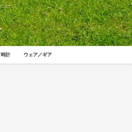
ビュー
／時計
ウェア／ギア
事／生活
旅行／お出かけ
娯楽
阪市の粗大
モンベル フレ
Amazon Prime
み収集がイ
ンドフェアの
Musicでよく聴
ターネット
楽しみ方 大阪
くアーティス
込対応で便
会場の日程・
ト・曲 個人的
になった
インテックス
ランキング
大阪へのアク
セス