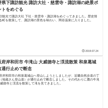
野県下諏訪観光 諏訪大社・慈雲寺・諏訪湖の絶景ポ
ントをめぐる
訪観光で諏訪大社 下社・慈雲寺・諏訪湖をめぐってきました。歴史情
る町を散策して、諏訪湖の景色を味わい、岡谷温泉に入りました。
2019.07.24
阪府岸和田市 牛滝山 大威徳寺と渓流散策 和泉葛城
は通行止めで断念
府岸和田市の和泉葛城山へ登山しようとしましたが、近畿自然歩道の丁
（地蔵さん登山道）が通行止めで断念しました。その代わりに麓の牛滝
大威徳寺と渓流を散策して滝を見てきました。