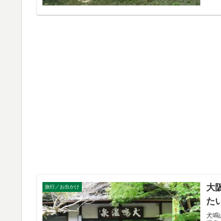
大
旅行／お出かけ
た
犬鳴