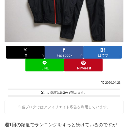
X
Facebook
はてブ
0
0
1
LINE
Pinterest
2020.04.23
この記事は
約2分
で読めます。
※当ブログではアフィリエイト広告を利用しています。
週1回の頻度でランニングをずっと続けているのですが、