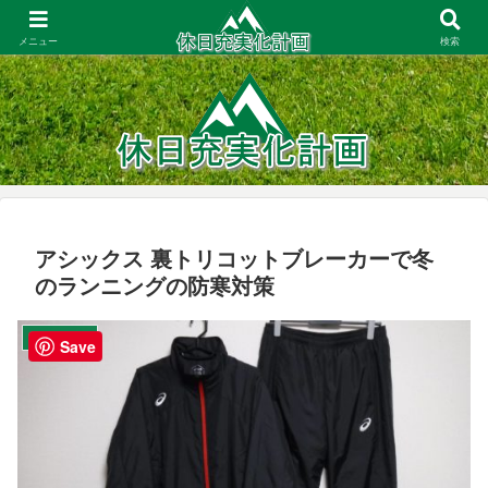
大阪周辺での登山・お出かけ／一人暮らしの家事・節約／コスパ重視の商品レ
ビュー
メニュー
検索
アシックス 裏トリコットブレーカーで冬
のランニングの防寒対策
ウェア／ギア
Save