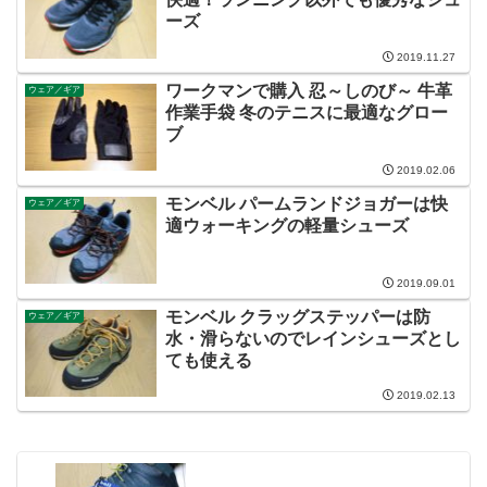
ーズ
2019.11.27
ワークマンで購入 忍～しのび～ 牛革
ウェア／ギア
作業手袋 冬のテニスに最適なグロー
ブ
2019.02.06
モンベル パームランドジョガーは快
ウェア／ギア
適ウォーキングの軽量シューズ
2019.09.01
モンベル クラッグステッパーは防
ウェア／ギア
水・滑らないのでレインシューズとし
ても使える
2019.02.13