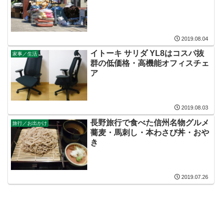
2019.08.04
イトーキ サリダ YL8はコスパ抜
家事／生活
群の低価格・高機能オフィスチェ
ア
2019.08.03
長野旅行で食べた信州名物グルメ
旅行／お出かけ
蕎麦・馬刺し・本わさび丼・おや
き
2019.07.26