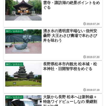
雲寺・諏訪湖の絶景ポイントをめ
ぐる
2019.07.24
湧き水の透明度半端ない 信州安
旅行／お出かけ
曇野 大王わさび農場で本わさび
丼を味わう
2019.07.20
長野県松本市内観光 松本城・松
旅行／お出かけ
本神社・旧開智学校をめぐる
2019.07.19
大阪から長野 松本へは新幹線＋
旅行／お出かけ
特急ワイドビューしなの 乗継割