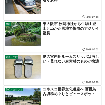
引がお得
2019.07.18
東大阪市 枚岡神社から生駒山登
登山
山とぬかた園地で梅雨のアジサイ
鑑賞
2019.07.01
夏の室内用ルームスリッパは涼し
家事／生活
い・蒸れない麻素材のものが快適
2019.06.26
ユネスコ世界文化遺産へ 百舌鳥
旅行／お出かけ
古墳群めぐりとビュースポット