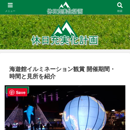
大阪周辺での登山・お出かけ／一人暮らしの家事・節約／コスパ重視の商品レ
ビュー
メニュー
検索
海遊館イルミネーション観賞 開催期間・
時間と見所を紹介
旅行／お出かけ
Save