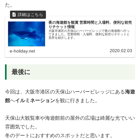
た。
夜の海遊館を観賞 営業時間と入場料、便利な前売
りチケット情報
大阪市港区の天保山ハーバービレッジで夜の海遊館へ行っ
てきました。営業時間・入場料、便利な前売りチケットと
見所を紹介します。
2020.02.03
e-holiday.net
最後に
今回は、大阪市港区の天保山ハーバービレッジにある
海遊
館
へ
イルミネーション
を観に行きました。
天保山大観覧車や海遊館前の屋外の広場は綺麗な光でいい
雰囲気でした。
冬のデートにおすすめのスポットだと思います。