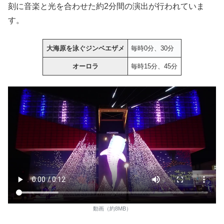
刻に音楽と光を合わせた約2分間の演出が行われていま
す。
大海原を泳ぐジンベエザメ
毎時0分、30分
オーロラ
毎時15分、45分
動画（約8MB）