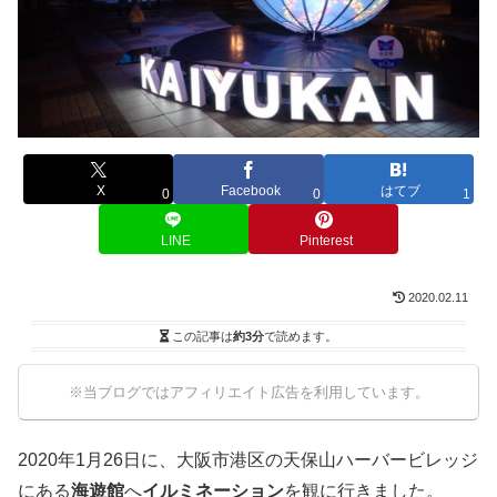
X
Facebook
はてブ
0
0
1
LINE
Pinterest
2020.02.11
この記事は
約3分
で読めます。
※当ブログではアフィリエイト広告を利用しています。
2020年1月26日に、大阪市港区の天保山ハーバービレッジ
にある
海遊館
へ
イルミネーション
を観に行きました。