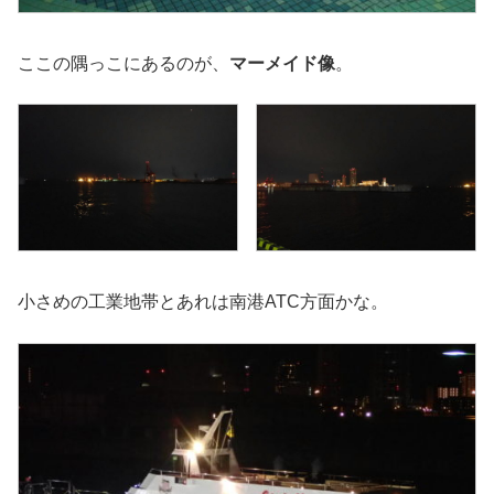
ここの隅っこにあるのが、
マーメイド像
。
小さめの工業地帯とあれは南港ATC方面かな。