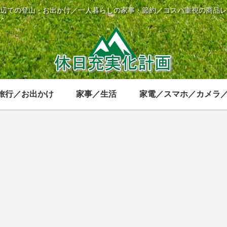
辺での登山・お出かけ／一人暮らしの家事・節約／コスパ重視の商品レ
旅行／お出かけ
家事／生活
家電／スマホ／カメラ
家電／スマホ／カメラ／時計
ウェア／ギア
旅行／お出かけ
娯
e
オリンパス
ワークマン
モンベル フレ
Am
す
Tough TG-6を
ZERO DRY T
ンドフェアの
Mu
レビュー 頑丈
シャツは吸汗
楽しみ方 大阪
く
な防水デジカ
速乾で登山に
会場の日程・
ト
メは登山用に
おすすめ
インテックス
ラ
最適
大阪へのアク
セス