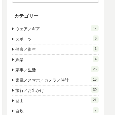
カテゴリー
17
ウェア／ギア
6
スポーツ
1
健康／衛生
4
娯楽
26
家事／生活
15
家電／スマホ／カメラ／時計
30
旅行／お出かけ
21
登山
7
自炊