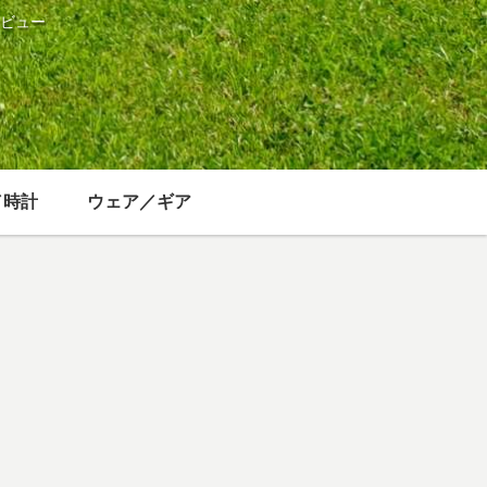
ビュー
／時計
ウェア／ギア
楽
家電／スマホ／カメラ／時計
登山
azon Prime
富士フイルム
大阪府泉佐野
sicでよく聴
FinePix XP130
市 渓流・行者
アーティス
をレビュー 登
の滝が美しい
・曲 個人的
山用に防水デ
犬鳴山へのア
ンキング
ジカメを選択
クセス・ハイ
した理由
キングコース