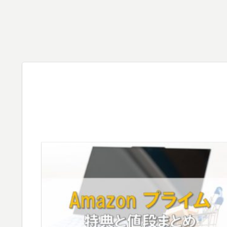
健康志向・効
【2020年版】
和泉葛城山へ
率重視の朝食
防水デジカメ
のアクセス・
メニュー 栄養
比較 アウトド
登山ルート 大
バランス調査
ア・登山・水
阪と和歌山の
の結果
中で使えるお
県境のブナ林
すすめ5機種
が有名な山