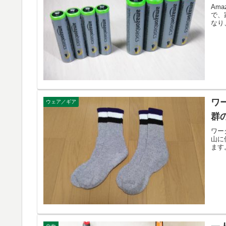
Am
で、
なり
ワ
ウェア／ギア
群
ワー
山に
ます