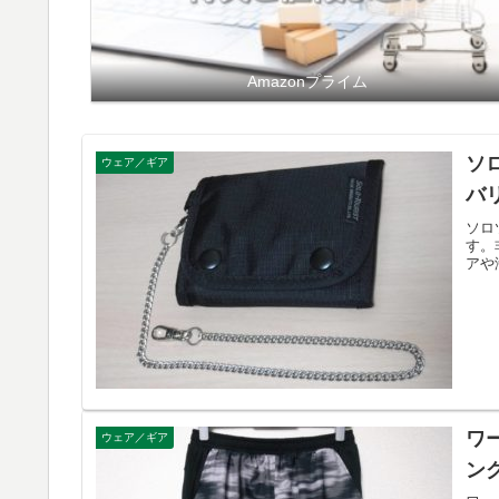
Amazonプライム
ソ
ウェア／ギア
バ
ソロ
す。
アや
ワー
ウェア／ギア
ン