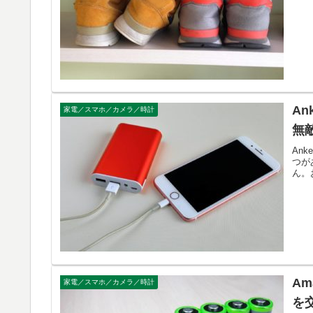
A
家電／スマホ／カメラ／時計
無
An
つが
ん。
A
家電／スマホ／カメラ／時計
を