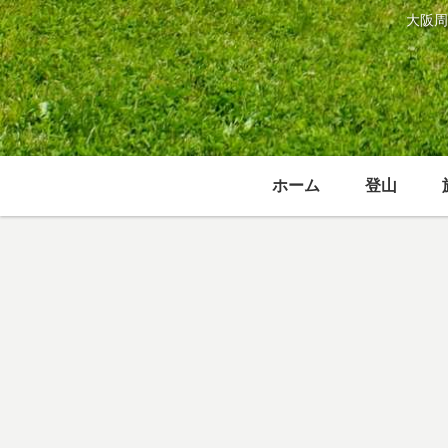
大阪周
ホーム
登山
登山
家事／生活
娯楽
金剛山へのア
イトーキ サリ
Amazon Prim
クセス・登山
ダ YL8はコス
Musicのおす
ルート 大阪府
パ抜群の低価
めBGMを用途
千早赤阪村の
格・高機能オ
別に紹介
近畿No.1の名
フィスチェア
自炊
家電／スマホ／カメラ／時計
登山
山