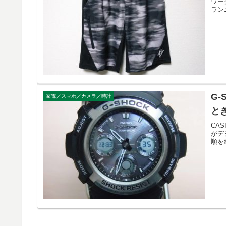
ワー
ラン
G
家電／スマホ／カメラ／時計
と
CA
がデ
順を