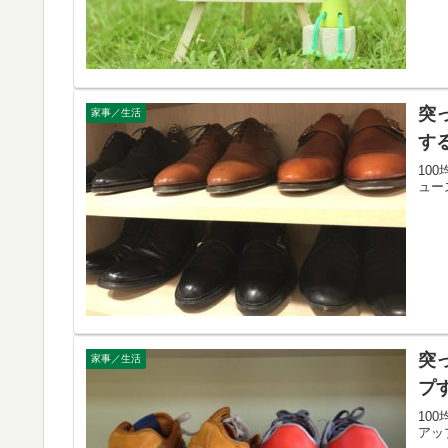
突
家事／生活
す
10
ュー
突
家事／生活
プ
10
アッ