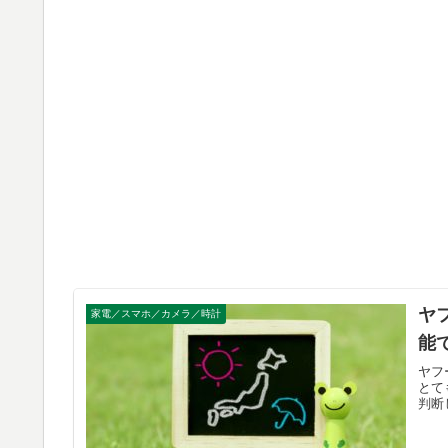
ヤ
家電／スマホ／カメラ／時計
能
ヤフ
とて
判断