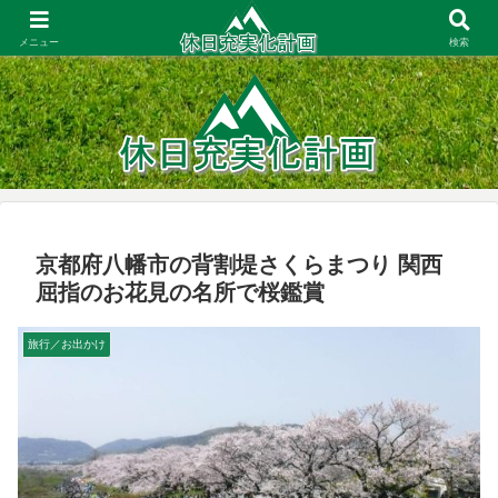
大阪周辺での登山・お出かけ／一人暮らしの家事・節約／コスパ重視の商品レ
ビュー
メニュー
検索
京都府八幡市の背割堤さくらまつり 関西
屈指のお花見の名所で桜鑑賞
旅行／お出かけ