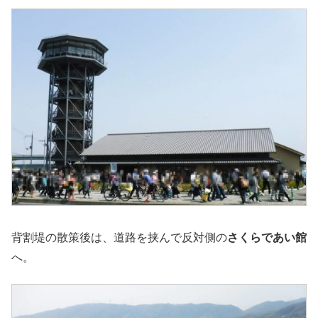
背割堤の散策後は、道路を挟んで反対側の
さくらであい館
へ。