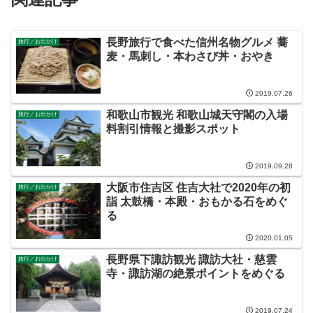
長野旅行で食べた信州名物グルメ 蕎
旅行／お出かけ
麦・馬刺し・本わさび丼・おやき
2019.07.26
和歌山市観光 和歌山城天守閣の入場
旅行／お出かけ
料割引情報と撮影スポット
2019.09.28
大阪市住吉区 住吉大社で2020年の初
旅行／お出かけ
詣 太鼓橋・本殿・おもかる石をめぐ
る
2020.01.05
長野県下諏訪観光 諏訪大社・慈雲
旅行／お出かけ
寺・諏訪湖の絶景ポイントをめぐる
2019.07.24