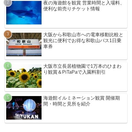
夜の海遊館を観賞 営業時間と入場料、
便利な前売りチケット情報
大阪から和歌山市への電車移動比較と
観光に便利でお得な和歌山バス1日乗
車券
大阪市立長居植物園で1万本のひまわ
り観賞＆PiTaPaで入園料割引
海遊館イルミネーション観賞 開催期
間・時間と見所を紹介