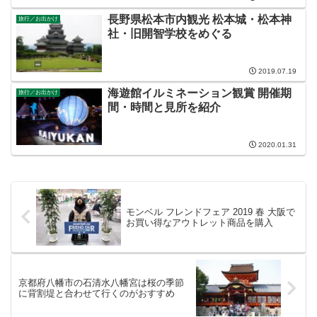
長野県松本市内観光 松本城・松本神
旅行／お出かけ
社・旧開智学校をめぐる
2019.07.19
海遊館イルミネーション観賞 開催期
旅行／お出かけ
間・時間と見所を紹介
2020.01.31
モンベル フレンドフェア 2019 春 大阪で
お買い得なアウトレット商品を購入
京都府八幡市の石清水八幡宮は桜の季節
に背割堤と合わせて行くのがおすすめ