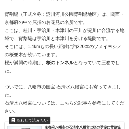
背割堤（正式名称：淀川河川公園背割堤地区）は、関西・
京都府の中で屈指のお花見の名所です。
ここは、桂川・宇治川・木津川の三川が淀川に合流する地
域で、背割堤は宇治川と木津川を分ける堤防です。
そこには、1.4kmもの長い距離に約220本のソメイヨシノ
の桜並木が続いています。
桜が満開の時期は、
桜のトンネル
となっていて圧巻でし
た。
ついでに、八幡市の国宝 石清水八幡宮にも寄ってきまし
た。
石清水八幡宮については、こちらの記事を参考にしてくだ
さい。
京都府八幡市の石清水八幡宮は桜の季節に背割堤