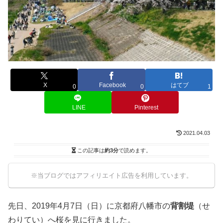
X
Facebook
はてブ
0
0
1
LINE
Pinterest
2021.04.03
この記事は
約3分
で読めます。
※当ブログではアフィリエイト広告を利用しています。
先日、2019年4月7日（日）に京都府八幡市の
背割堤
（せ
わりてい）へ桜を見に行きました。