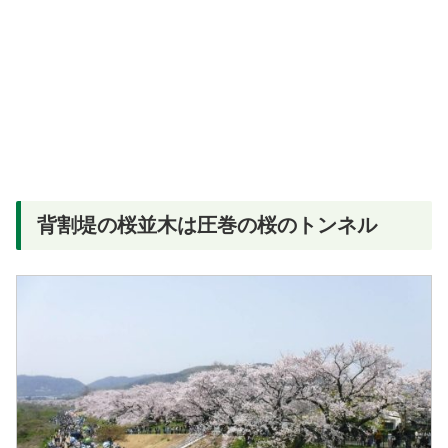
背割堤の桜並木は圧巻の桜のトンネル